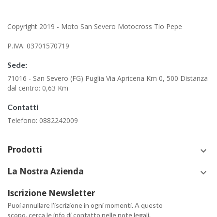
Copyright 2019 - Moto San Severo Motocross Tio Pepe
P.IVA: 03701570719
Sede:
71016 - San Severo (FG) Puglia Via Apricena Km 0, 500 Distanza
dal centro: 0,63 Km
Contatti
Telefono: 0882242009
Prodotti
keyboard_arrow_down
La Nostra Azienda
keyboard_arrow_down
Iscrizione Newsletter
Puoi annullare l'iscrizione in ogni momenti. A questo
scopo, cerca le info di contatto nelle note legali.